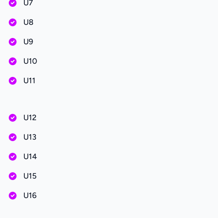
U7
U8
U9
U10
U11
U12
U13
U14
U15
U16