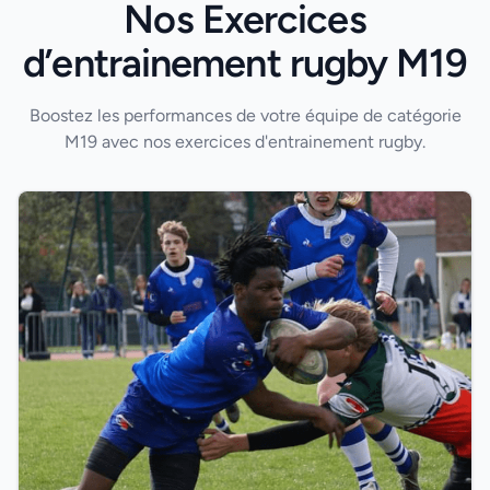
Nos Exercices
d’entrainement rugby M19
Boostez les performances de votre équipe de catégorie
M19 avec nos exercices d'entrainement rugby.