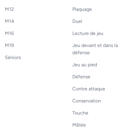
M12
Plaquage
M14
Duel
M16
Lecture de jeu
M19
Jeu devant et dans la
défense
Séniors
Jeu au pied
Défense
Contre attaque
Conservation
Touche
Mêlée