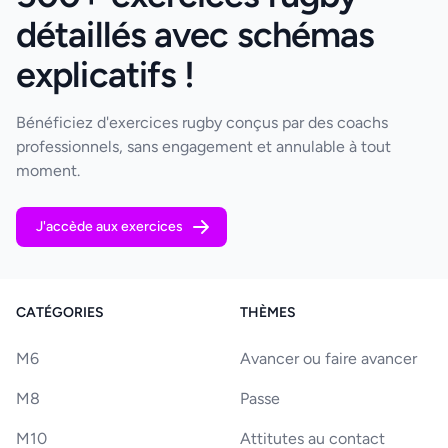
détaillés avec schémas
explicatifs !
Bénéficiez d'exercices rugby conçus par des coachs
professionnels, sans engagement et annulable à tout
moment.
J'accède aux exercices
CATÉGORIES
THÈMES
M6
Avancer ou faire avancer
M8
Passe
M10
Attitutes au contact