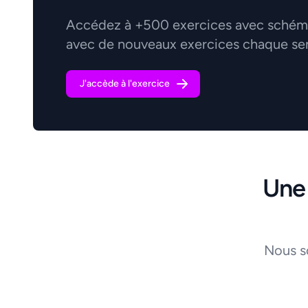
Accédez à +500 exercices avec schémas
avec de nouveaux exercices chaque se
J'accède à l'exercice
Une
Nous s