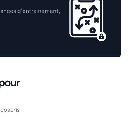
éances d'entrainement,
pour
 coachs