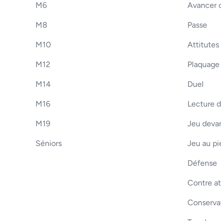
M6
Avancer o
M8
Passe
M10
Attitutes
M12
Plaquage
M14
Duel
M16
Lecture d
M19
Jeu devan
Séniors
Jeu au pi
Défense
Contre a
Conserva