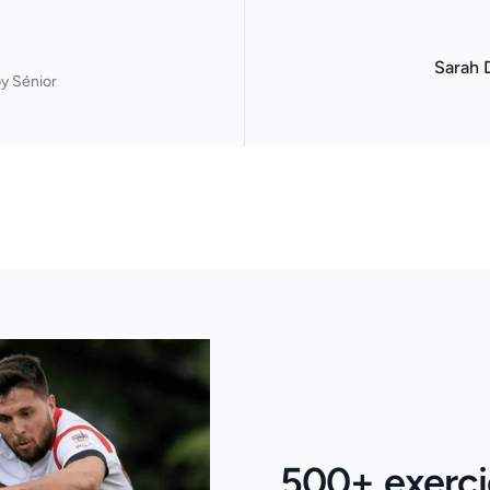
Sarah 
y Sénior
500+ exerci