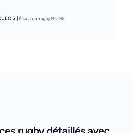
DUBOIS |
Éducateur rugby M6, M8
ces rugby détaillés avec