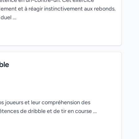
mpétence en un-contre-un. Cet exercice
dement et à réagir instinctivement aux rebonds.
uel ...
ble
vos joueurs et leur compréhension des
ences de dribble et de tir en course ...