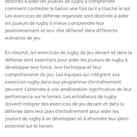
destinés à aider les joueurs de rugby à comprendre
comment contester le ballon une fois qu'il a touché le sol.
Les exercices de défense organisée sont destinés à aider
les joueurs de rugby à mieux comprendre leur
positionnement et leur rôle défensif dans différents
scénarios de jeu.
En résumé, les exercices de rugby de jeu devant et dans la
défense sont essentiels pour aider les joueurs de rugby à
développer leur force, leur technique et leur
compréhension du jeu. Les équipes qui intègrent ces
exercices rugby dans leur programme d'entraînement
peuvent s'attendre à une amélioration significative de leur
performance sur le terrain. Les entraîneurs de rugby
doivent intégrer des exercices de jeu devant et dans la
défense dans leur plan d'entraînement pour aider les
joueurs de rugby à se développer et à atteindre leur plein
potentiel sur le terrain.