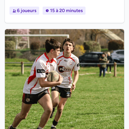
6 joueurs
15 à 20 minutes