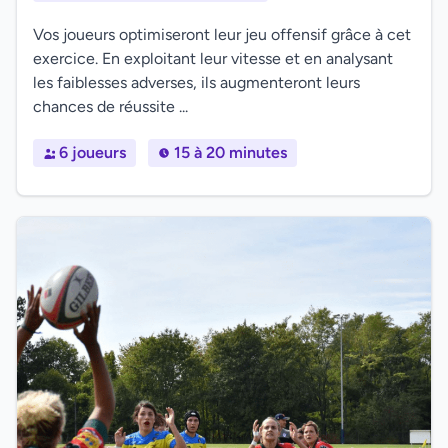
Vos joueurs optimiseront leur jeu offensif grâce à cet
exercice. En exploitant leur vitesse et en analysant
les faiblesses adverses, ils augmenteront leurs
chances de réussite ...
6 joueurs
15 à 20 minutes