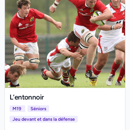
L’entonnoir
M19
Séniors
Jeu devant et dans la défense