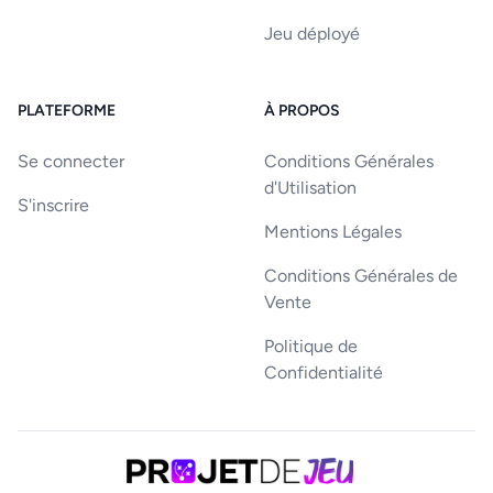
Jeu déployé
PLATEFORME
À PROPOS
Se connecter
Conditions Générales
d'Utilisation
S'inscrire
Mentions Légales
Conditions Générales de
Vente
Politique de
Confidentialité