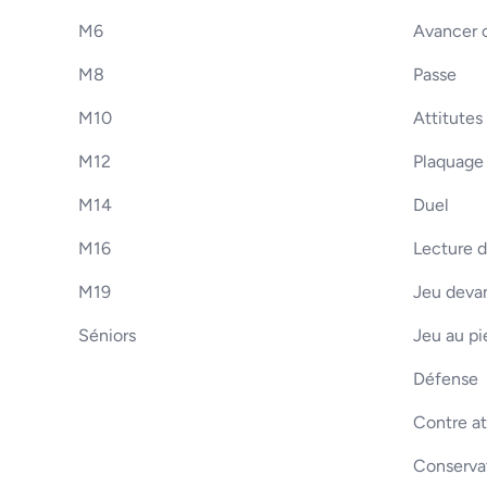
M6
Avancer o
M8
Passe
M10
Attitutes
M12
Plaquage
M14
Duel
M16
Lecture d
M19
Jeu devan
Séniors
Jeu au pi
Défense
Contre a
Conserva