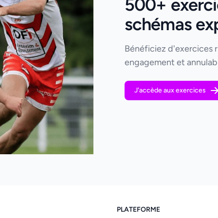
500+ exerci
schémas expl
Bénéficiez d'exercices 
engagement et annulabl
J'accède aux exercices
PLATEFORME