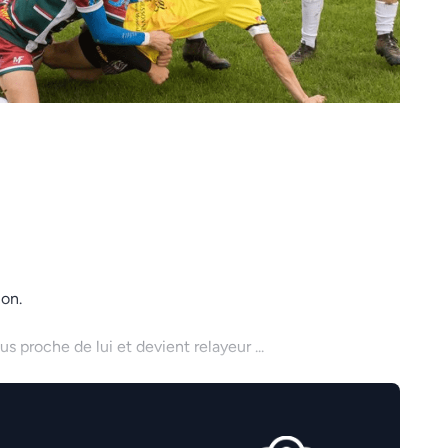
lon.
s proche de lui et devient relayeur ...