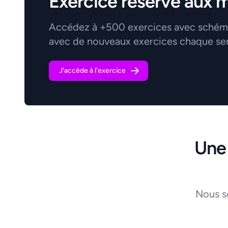
Exercice réservé aux 
Accédez à +500 exercices avec schémas
avec de nouveaux exercices chaque se
J'accède à l'exercice
Une
Nous s