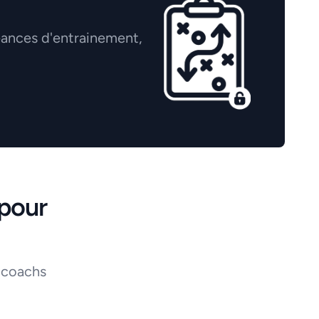
éances d'entrainement,
pour
 coachs