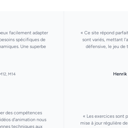
 peux facilement adapter
« Ce site répond parfa
besoins spécifiques de
sont variés, mettant l
ynamiques. Une superbe
défensive, le jeu de 
Henrik
M12, M14
per des compétences
« Les exercices sont p
 vidéos d'animation nous
mise à jour régulière de
onnes techniques aux