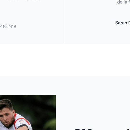
de la 
Sarah 
M16, M19