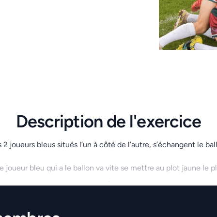
Description de l'exercice
 2 joueurs bleus situés l’un à côté de l’autre, s’échangent le bal
 joueur bleu qui a le ballon va vite se mettre au plot jaune le plu
.