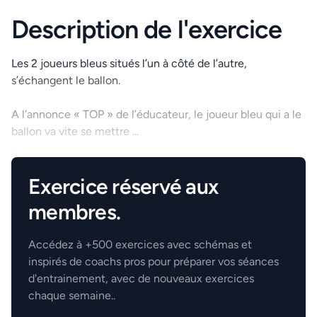
Description de l'exercice
Les 2 joueurs bleus situés l’un à côté de l’autre,
s’échangent le ballon.
A l’annonce « TOP » de l’éducateur, le joueur bleu qui a le
ballon va vite se mettre ...
.
Exercice réservé aux
membres.
Accédez à +500 exercices avec schémas et
inspirés de coachs pros pour préparer vos séances
d'entrainement, avec de nouveaux exercices
chaque semaine..