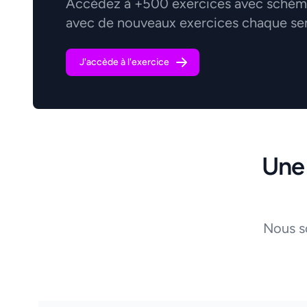
Accédez à +500 exercices avec schémas
avec de nouveaux exercices chaque se
J'accède à l'exercice
Une
Nous s