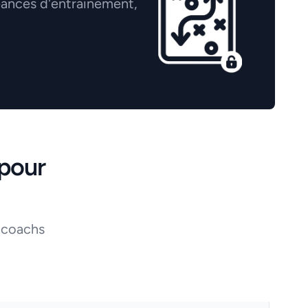
éances d'entrainement,
pour
 coachs