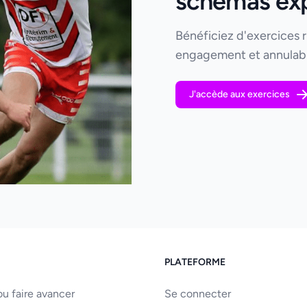
schémas expl
Bénéficiez d'exercices 
engagement et annulabl
J'accède aux exercices
PLATEFORME
u faire avancer
Se connecter