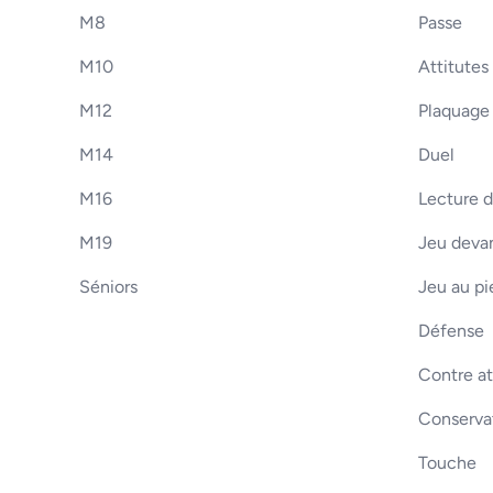
M8
Passe
M10
Attitutes
M12
Plaquage
M14
Duel
M16
Lecture d
M19
Jeu devan
Séniors
Jeu au pi
Défense
Contre a
Conserva
Touche