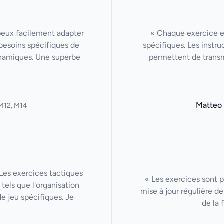
 peux facilement adapter
« Chaque exercice 
besoins spécifiques de
spécifiques. Les instru
ynamiques. Une superbe
permettent de trans
Matteo
M12, M14
Les exercices tactiques
« Les exercices sont p
tels que l'organisation
mise à jour régulière de
de jeu spécifiques. Je
de la 