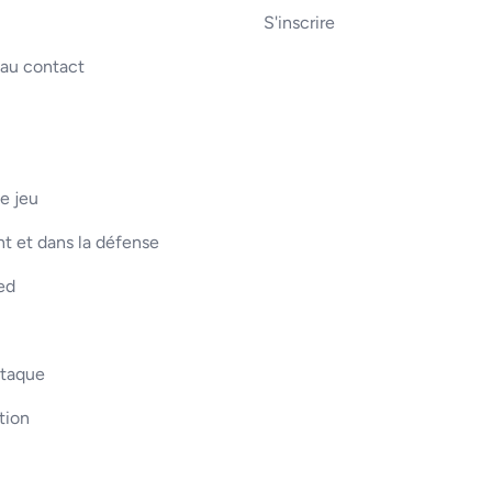
S'inscrire
 au contact
e jeu
t et dans la défense
ed
ttaque
tion