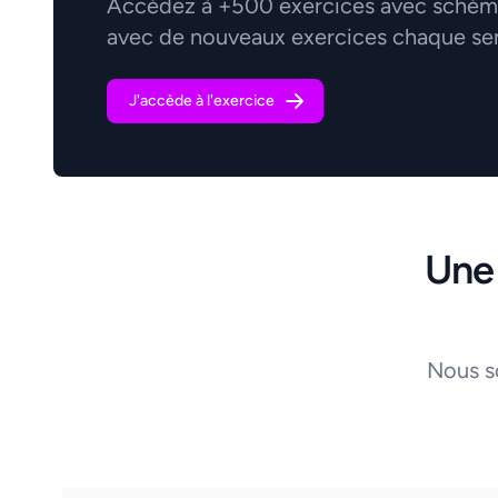
Accédez à +500 exercices avec schémas
avec de nouveaux exercices chaque se
J'accède à l'exercice
Une
Nous s