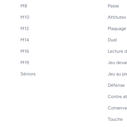
M8
Passe
M10
Attitutes
M12
Plaquage
M14
Duel
M16
Lecture d
M19
Jeu devan
Séniors
Jeu au pi
Défense
Contre a
Conserva
Touche