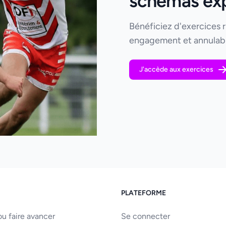
schémas expl
Bénéficiez d'exercices 
engagement et annulabl
J'accède aux exercices
PLATEFORME
u faire avancer
Se connecter