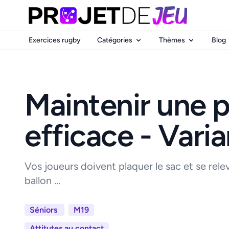
Exercices rugby
Catégories
Thèmes
Blog
Maintenir une p
efficace - Varia
Vos joueurs doivent plaquer le sac et se rele
ballon ...
Séniors
M19
Attitutes au contact