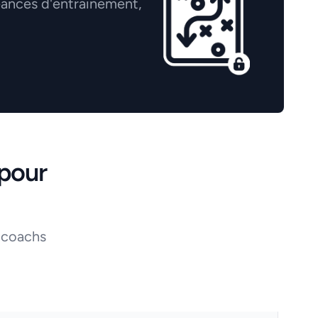
éances d'entrainement,
pour
 coachs