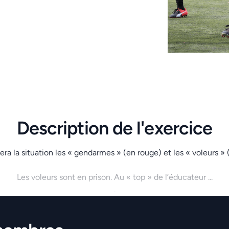
Description de l'exercice
era la situation les « gendarmes » (en rouge) et les « voleurs » 
Les voleurs sont en prison. Au « top » de l’éducateur ...
.