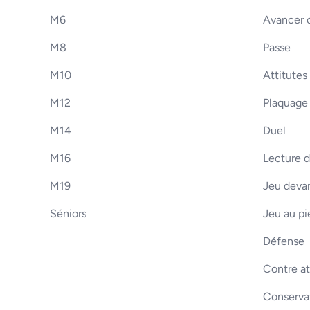
M6
Avancer o
M8
Passe
M10
Attitutes
M12
Plaquage
M14
Duel
M16
Lecture d
M19
Jeu devan
Séniors
Jeu au pi
Défense
Contre a
Conserva