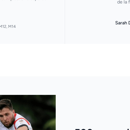
de la 
Sarah 
M12, M14