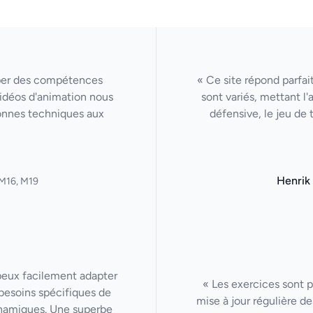
per des compétences
« Ce site répond parfa
 vidéos d'animation nous
sont variés, mettant l
onnes techniques aux
défensive, le jeu de 
Henrik
M16, M19
 peux facilement adapter
« Les exercices sont p
besoins spécifiques de
mise à jour régulière de
ynamiques. Une superbe