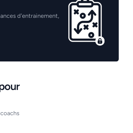
éances d'entrainement,
pour
 coachs