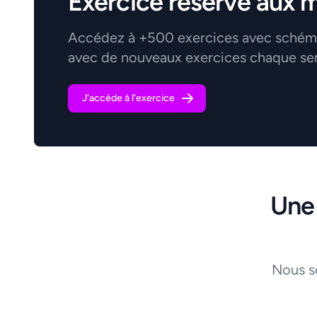
Exercice réservé aux 
Accédez à +500 exercices avec schémas
avec de nouveaux exercices chaque se
J'accède à l'exercice
Une
Nous s