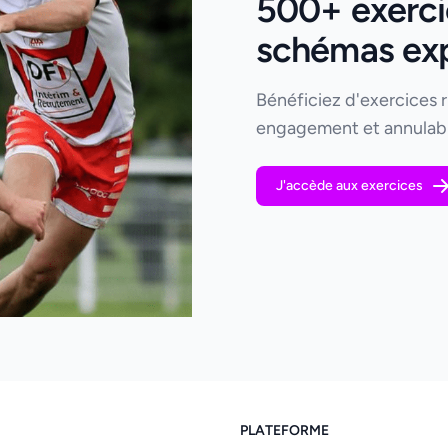
500+ exerci
schémas expl
Bénéficiez d'exercices 
engagement et annulabl
J'accède aux exercices
PLATEFORME