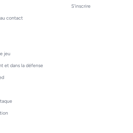
S'inscrire
 au contact
e jeu
t et dans la défense
ed
ttaque
tion