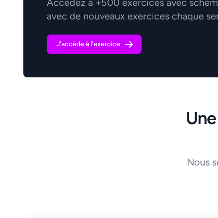
Accédez à +500 exercices avec schémas
avec de nouveaux exercices chaque se
J'accède à l'exercice
Une
Nous s