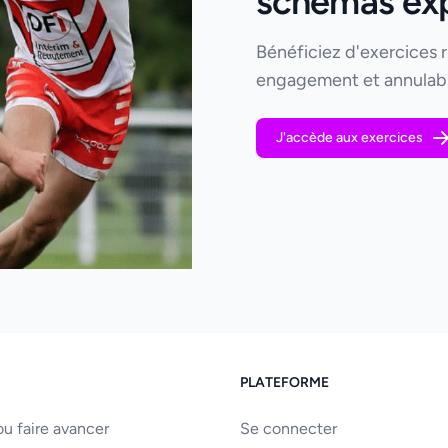
schémas expl
Bénéficiez d'exercices 
engagement et annulabl
J'accède aux exercices
PLATEFORME
u faire avancer
Se connecter