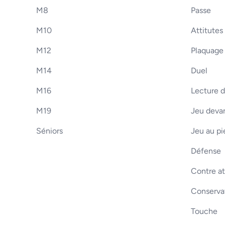
M8
Passe
M10
Attitutes
M12
Plaquage
M14
Duel
M16
Lecture d
M19
Jeu devan
Séniors
Jeu au pi
Défense
Contre a
Conserva
Touche