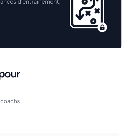
éances d'entrainement,
pour
 coachs