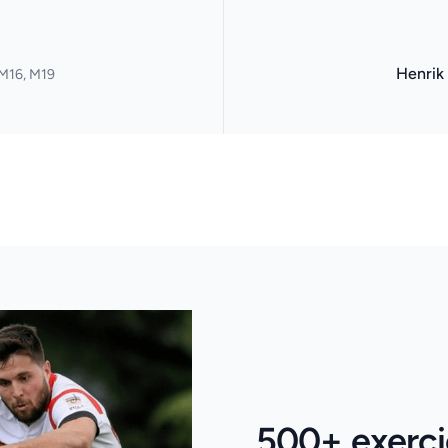
Henrik
M16, M19
500+ exerci