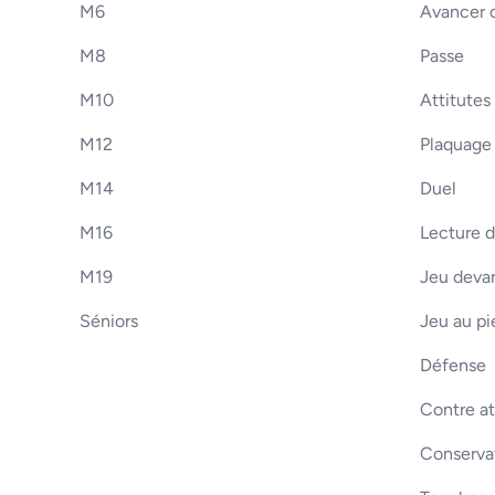
M6
Avancer o
M8
Passe
M10
Attitutes
M12
Plaquage
M14
Duel
M16
Lecture d
M19
Jeu devan
Séniors
Jeu au pi
Défense
Contre a
Conserva