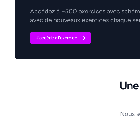
Accédez à +500 exercices avec schémas
avec de nouveaux exercices chaque se
J'accède à l'exercice
Une
Nous s