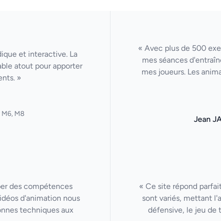
« Avec plus de 500 exer
ique et interactive. La
mes séances d'entraîn
able atout pour apporter
mes joueurs. Les anima
ents. »
y M6, M8
Jean J
per des compétences
« Ce site répond parfa
 vidéos d'animation nous
sont variés, mettant l
onnes techniques aux
défensive, le jeu de 