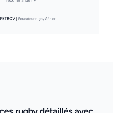
recommande ! »
 PETROV |
Éducateur rugby Sénior
ces rugby détaillés avec