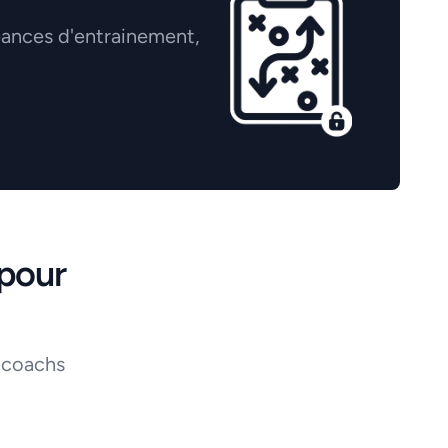
éances d'entrainement,
pour
 coachs