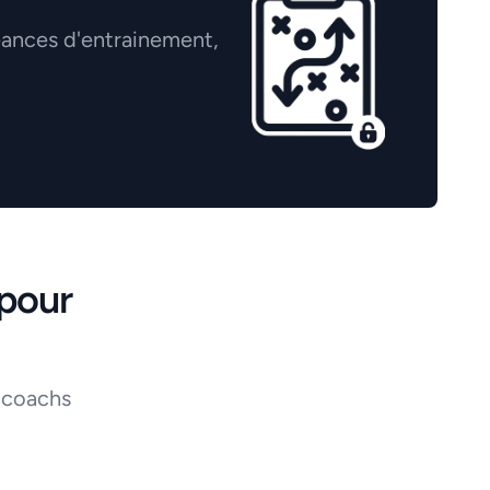
éances d'entrainement,
pour
 coachs