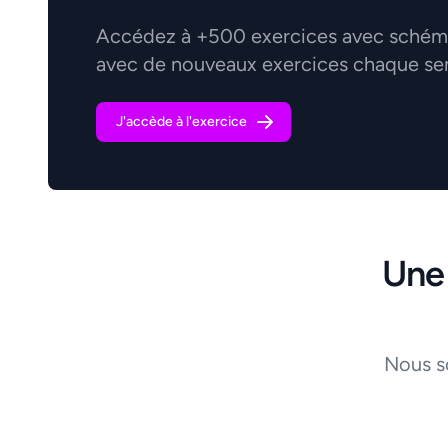
Accédez à +500 exercices avec schémas
avec de nouveaux exercices chaque se
J'accède à l'exercice
Une
Nous s