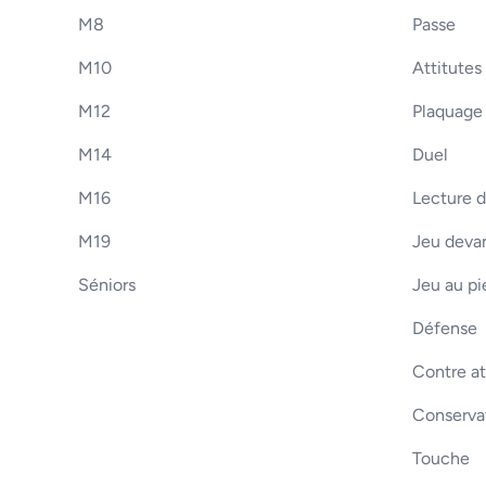
M8
Passe
M10
Attitutes
M12
Plaquage
M14
Duel
M16
Lecture d
M19
Jeu devan
Séniors
Jeu au pi
Défense
Contre a
Conserva
Touche