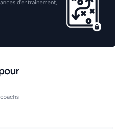
éances d'entrainement,
pour
 coachs