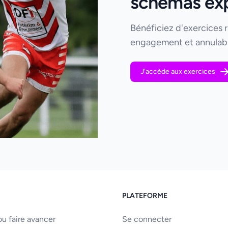
schémas expl
Bénéficiez d'exercices 
engagement et annulabl
J'accède aux exercices
PLATEFORME
u faire avancer
Se connecter