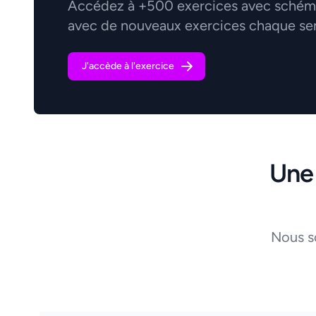
Accédez à +500 exercices avec schémas
avec de nouveaux exercices chaque se
J'accède à l'exercice
Une
Nous s