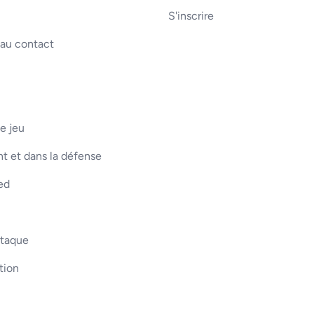
S'inscrire
 au contact
e jeu
t et dans la défense
ed
ttaque
tion