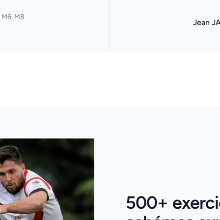
y M6, M8
Jean J
500+ exerci