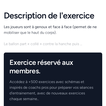
Description de l'exercice
Les joueurs sont à genoux et face à face (permet de ne
mobiliser que le haut du corps).
Le ballon part « collé » contre la hanche puis ...
.
Exercice réservé aux
membres.
Accédez à +500 exercices avec schémas et
inspirés de coachs pros pour préparer vos séances
d'entrainement, avec de nouveaux exercices
chaque semaine..