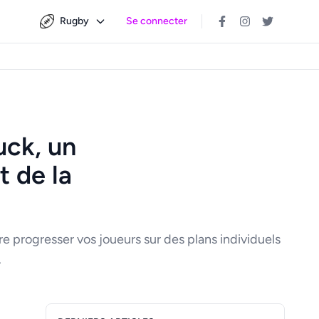
Rugby
Se connecter
2
uck, un
t de la
e progresser vos joueurs sur des plans individuels
.
Panneau latéral