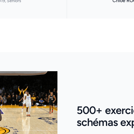
Chloé RO
19, Séniors
500+ exercic
schémas expl