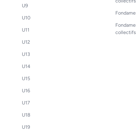
collectifs
U9
Fondamen
U10
Fondament
U11
collectif
U12
U13
U14
U15
U16
U17
U18
U19