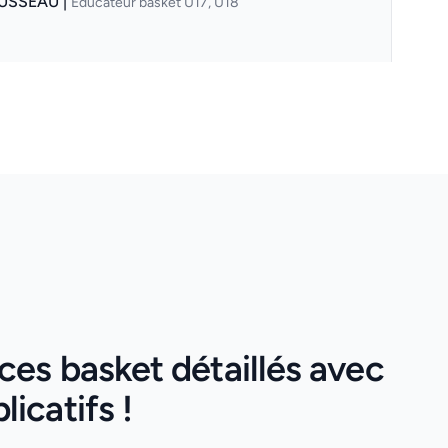
USSEAU |
Éducateur basket U17, U18
es basket détaillés avec
icatifs !