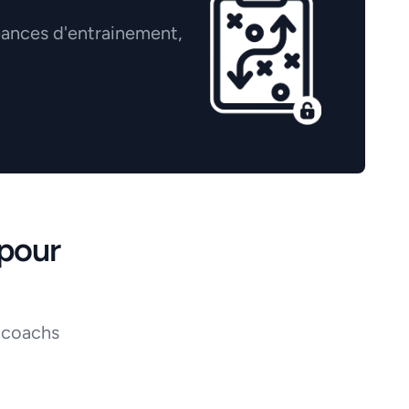
éances d'entrainement,
pour
 coachs