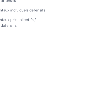
 offensifs
taux individuels défensifs
aux pré-collectifs /
s défensifs