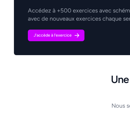
Accédez à +500 exercices avec schémas
avec de nouveaux exercices chaque se
J'accède à l'exercice
Une
Nous s