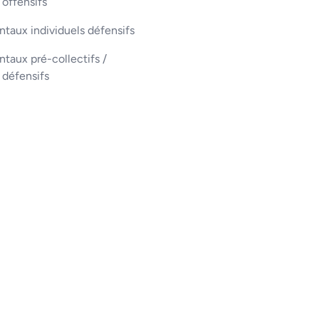
 offensifs
taux individuels défensifs
aux pré-collectifs /
s défensifs