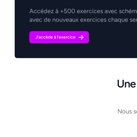
Accédez à +500 exercices avec schémas
avec de nouveaux exercices chaque se
J'accède à l'exercice
Une
Nous s