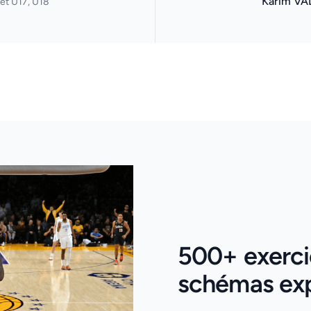
Karim VA
et U17, U18
500+ exercic
schémas expl