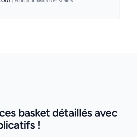
LOUT |
Éducateur basket U19, Séniors
es basket détaillés avec
icatifs !