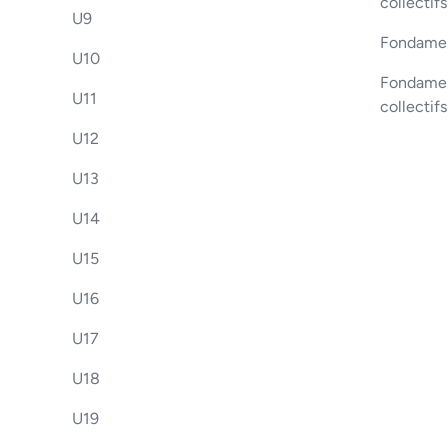
collectifs
U9
Fondamen
U10
Fondament
U11
collectif
U12
U13
U14
U15
U16
U17
U18
U19