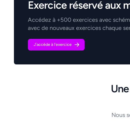
Exercice réservé aux 
Accédez à +500 exercices avec schémas
avec de nouveaux exercices chaque se
J'accède à l'exercice
Une
Nous s