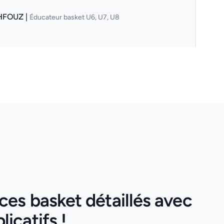
HFOUZ |
Éducateur basket U6, U7, U8
es basket détaillés avec
icatifs !