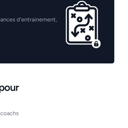
éances d'entrainement,
pour
 coachs