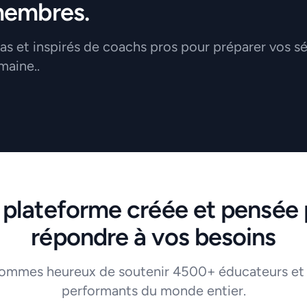
membres.
 et inspirés de coachs pros pour préparer vos s
maine..
 plateforme créée et pensée 
répondre à vos besoins
ommes heureux de soutenir 4500+ éducateurs et
performants du monde entier.