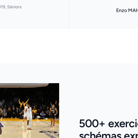
19, Séniors
Enzo MA
500+ exercic
schémas expl