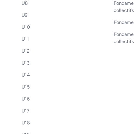
U8
Fondament
collectifs
U9
Fondamen
U10
Fondament
U11
collectif
U12
U13
U14
U15
U16
U17
U18