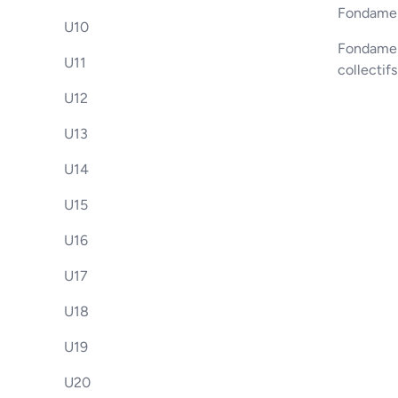
Fondamen
U10
Fondament
U11
collectif
U12
U13
U14
U15
U16
U17
U18
U19
U20