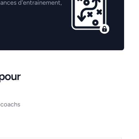
éances d'entrainement,
pour
 coachs