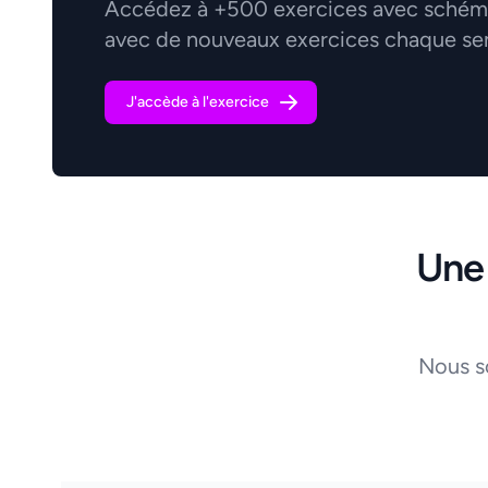
Accédez à +500 exercices avec schémas
avec de nouveaux exercices chaque se
J'accède à l'exercice
Une
Nous s