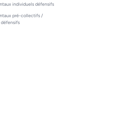
taux individuels défensifs
aux pré-collectifs /
s défensifs