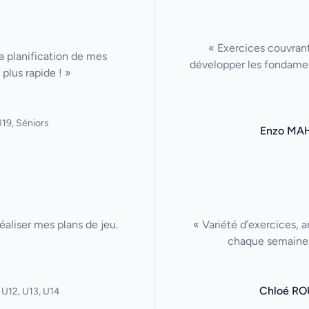
« Exercices couvrant
La planification de mes
développer les fondamen
plus rapide ! »
19, Séniors
Enzo MA
aliser mes plans de jeu.
« Variété d’exercices, a
chaque semaine. 
Chloé RO
 U12, U13, U14