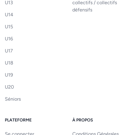
U13
collectifs / collectifs
défensifs
U14
U15
U16
U17
U18
U19
U20
Séniors
PLATEFORME
À PROPOS
Se connecter
Conditions Générales