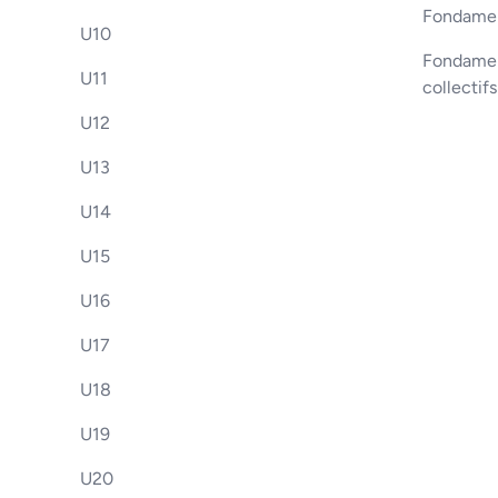
Fondamen
U10
Fondament
U11
collectif
U12
U13
U14
U15
U16
U17
U18
U19
U20