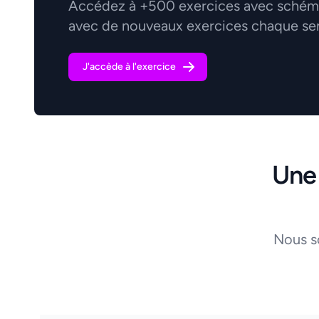
Accédez à +500 exercices avec schémas
avec de nouveaux exercices chaque se
J'accède à l'exercice
Une
Nous s