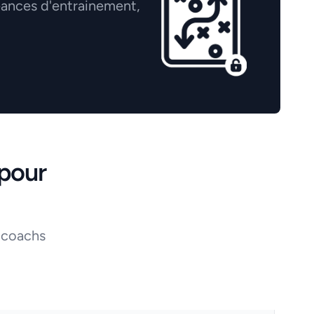
éances d'entrainement,
pour
 coachs