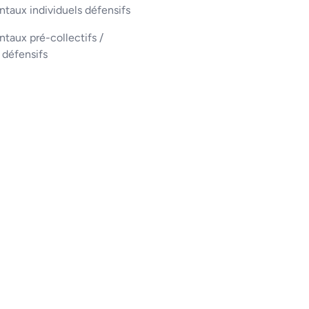
taux individuels défensifs
aux pré-collectifs /
s défensifs