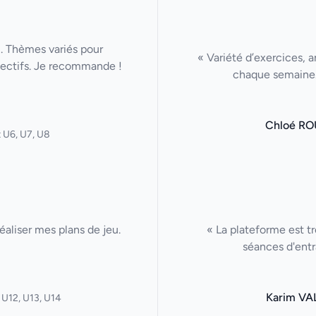
u. Thèmes variés pour
« Variété d’exercices, a
lectifs. Je recommande !
chaque semaine. 
Chloé RO
 U6, U7, U8
aliser mes plans de jeu.
« La plateforme est tr
séances d'entr
Karim VA
 U12, U13, U14