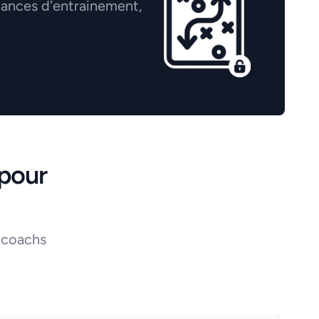
éances d'entrainement,
pour
 coachs