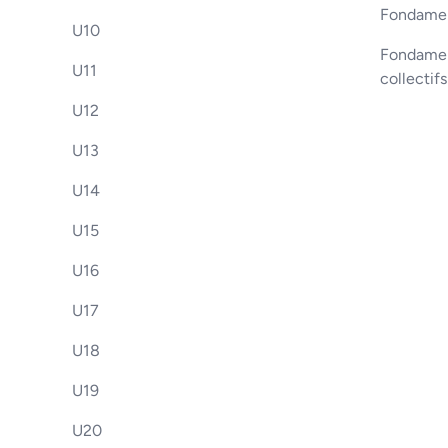
Fondamen
U10
Fondament
U11
collectif
U12
U13
U14
U15
U16
U17
U18
U19
U20