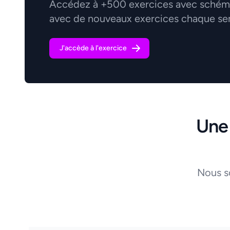
Accédez à +500 exercices avec schémas
avec de nouveaux exercices chaque se
J'accède à l'exercice
Une
Nous s