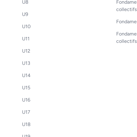
U8
Fondament
collectifs
U9
Fondamen
U10
Fondament
U11
collectif
U12
U13
U14
U15
U16
U17
U18
U19