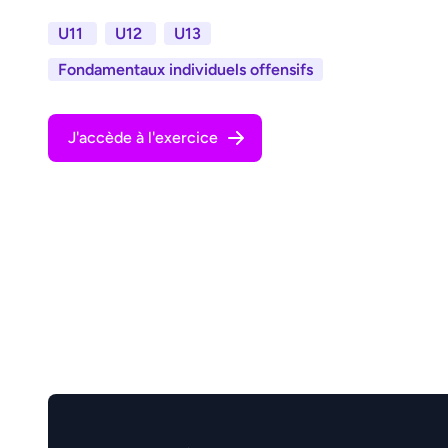
U11
U12
U13
Fondamentaux individuels offensifs
J'accède à l'exercice