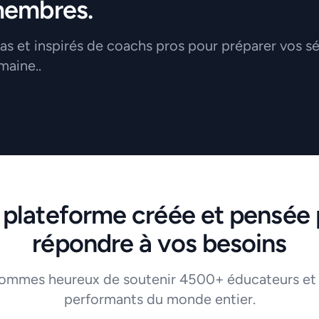
membres.
 et inspirés de coachs pros pour préparer vos s
maine..
 plateforme créée et pensée 
répondre à vos besoins
ommes heureux de soutenir 4500+ éducateurs et
performants du monde entier.