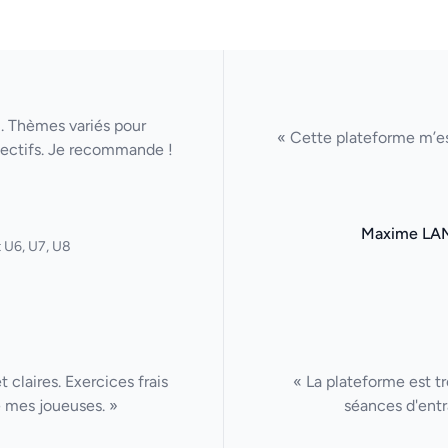
u. Thèmes variés pour
« Cette plateforme m’es
lectifs. Je recommande !
Maxime LA
 U6, U7, U8
claires. Exercices frais
« La plateforme est tr
 mes joueuses. »
séances d'entr