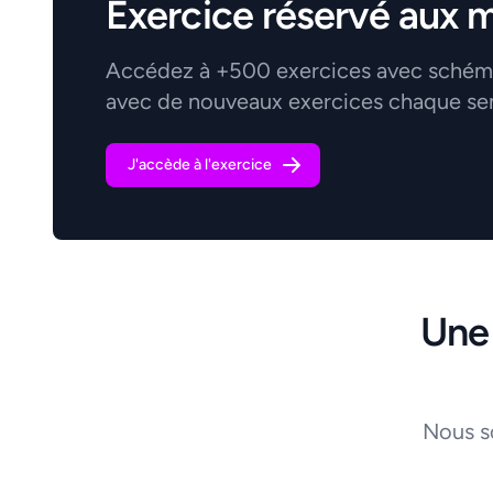
Exercice réservé aux 
Accédez à +500 exercices avec schémas
avec de nouveaux exercices chaque se
J'accède à l'exercice
Une
Nous s