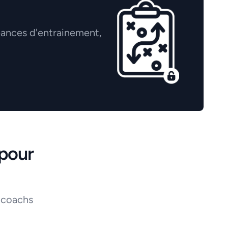
éances d'entrainement,
pour
 coachs