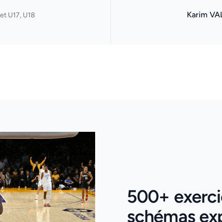
Karim VA
et U17, U18
500+ exercic
schémas expl