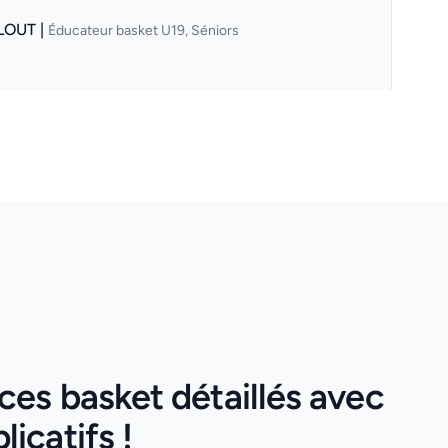
LOUT |
Éducateur basket U19, Séniors
es basket détaillés avec
icatifs !