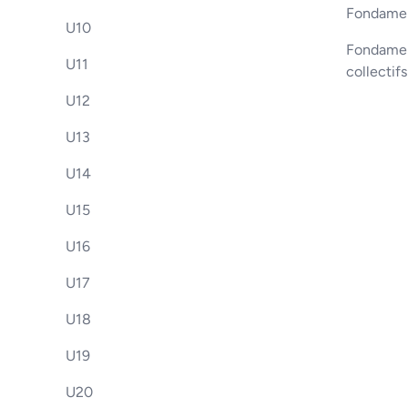
Fondamen
U10
Fondament
U11
collectif
U12
U13
U14
U15
U16
U17
U18
U19
U20