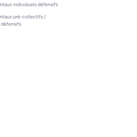
taux individuels défensifs
aux pré-collectifs /
s défensifs