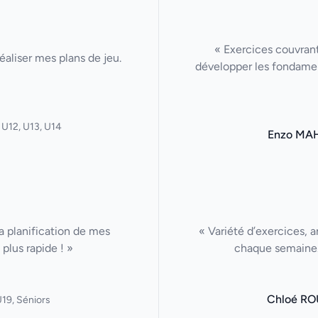
« Exercices couvrant
aliser mes plans de jeu.
développer les fondamen
 U12, U13, U14
Enzo MA
La planification de mes
« Variété d’exercices, a
plus rapide ! »
chaque semaine. 
Chloé RO
19, Séniors