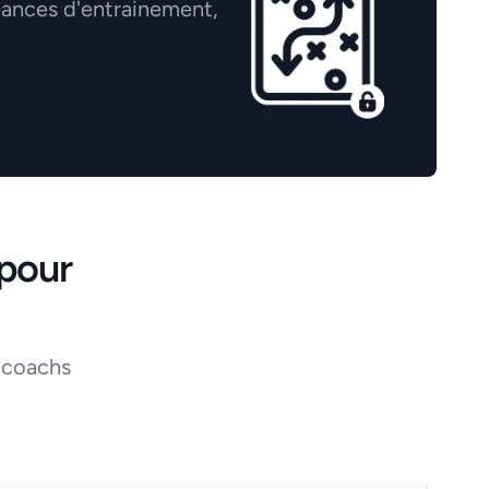
éances d'entrainement,
pour
 coachs