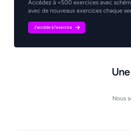
Accédez à +500 exercices avec schémas
avec de nouveaux exercices chaque se
J'accède à l'exercice
Une
Nous s