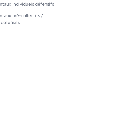
taux individuels défensifs
aux pré-collectifs /
s défensifs