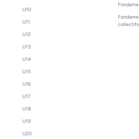
Fondamen
U10
Fondament
U11
collectif
U12
U13
U14
U15
U16
U17
U18
U19
U20