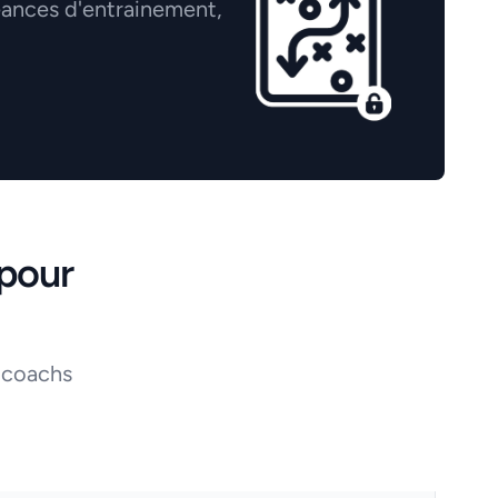
éances d'entrainement,
pour
 coachs