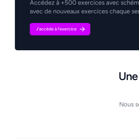
Accédez à +500 exercices avec schémas
avec de nouveaux exercices chaque se
J'accède à l'exercice
Une
Nous s