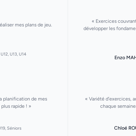
« Exercices couvrant
aliser mes plans de jeu.
développer les fondamen
 U12, U13, U14
Enzo MA
La planification de mes
« Variété d’exercices, a
plus rapide ! »
chaque semaine. 
Chloé RO
19, Séniors