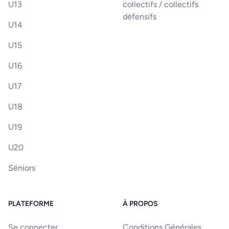
U13
collectifs / collectifs
défensifs
U14
U15
U16
U17
U18
U19
U20
Séniors
PLATEFORME
À PROPOS
Se connecter
Conditions Générales