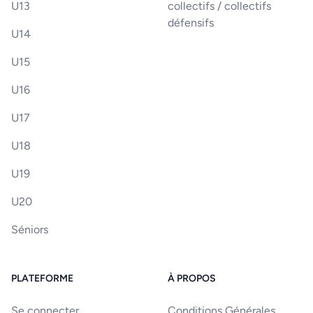
U13
collectifs / collectifs
défensifs
U14
U15
U16
U17
U18
U19
U20
Séniors
PLATEFORME
À PROPOS
Se connecter
Conditions Générales