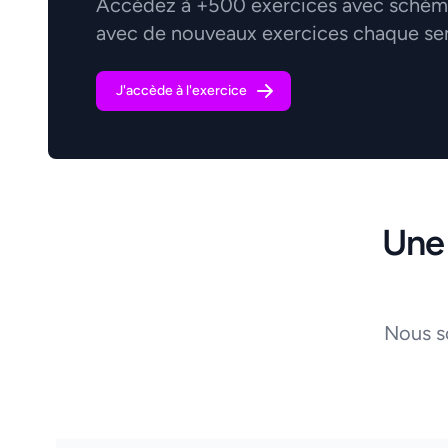
Accédez à +500 exercices avec schémas
avec de nouveaux exercices chaque se
J'accède à l'exercice
Une
Nous s