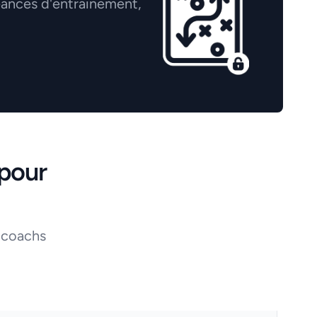
éances d'entrainement,
pour
 coachs