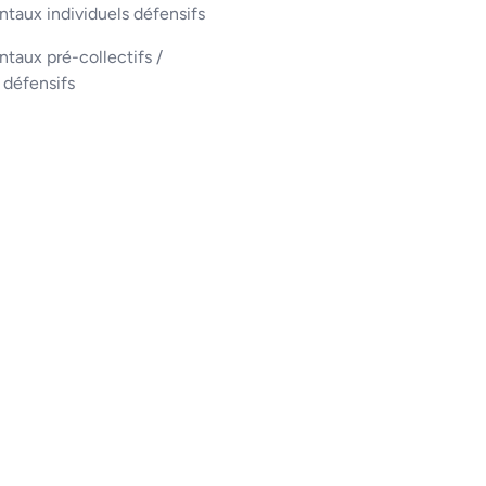
taux individuels défensifs
aux pré-collectifs /
s défensifs