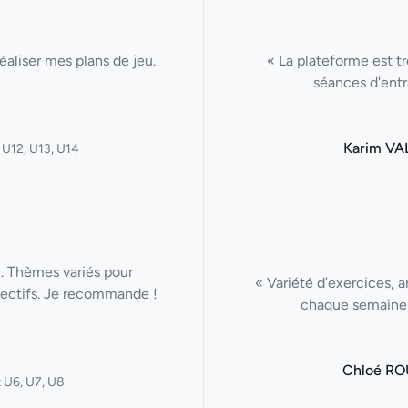
aliser mes plans de jeu.
« La plateforme est tr
séances d'entr
Karim VA
 U12, U13, U14
u. Thèmes variés pour
« Variété d’exercices, a
lectifs. Je recommande !
chaque semaine. 
Chloé RO
 U6, U7, U8