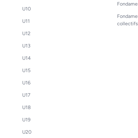
Fondamen
U10
Fondament
U11
collectif
U12
U13
U14
U15
U16
U17
U18
U19
U20