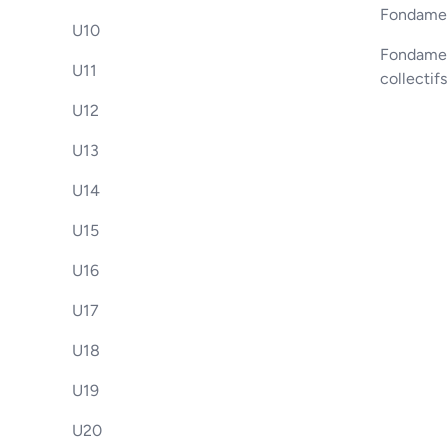
Fondamen
U10
Fondament
U11
collectif
U12
U13
U14
U15
U16
U17
U18
U19
U20