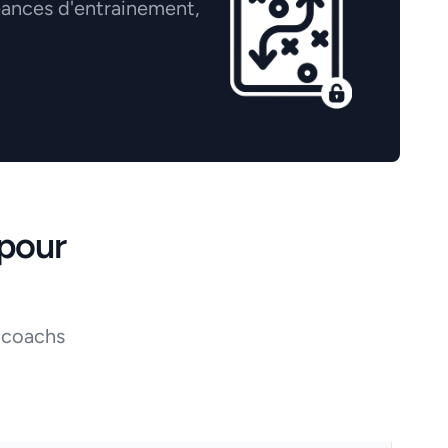
éances d'entrainement,
pour
 coachs