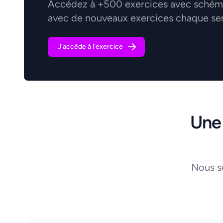
Accédez à +500 exercices avec schémas
avec de nouveaux exercices chaque se
J'accède à l'exercice
Une
Nous s