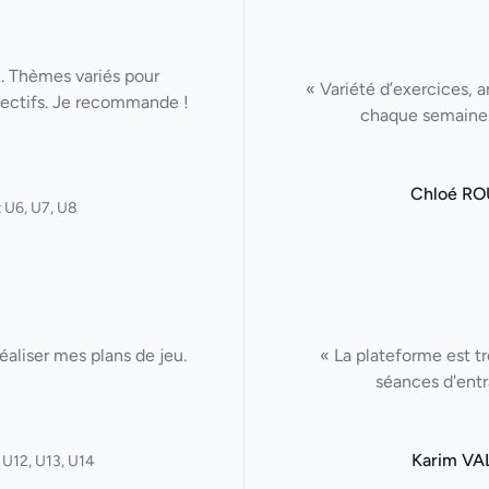
u. Thèmes variés pour
« Variété d’exercices, a
lectifs. Je recommande !
chaque semaine. 
Chloé RO
 U6, U7, U8
aliser mes plans de jeu.
« La plateforme est tr
séances d'entr
Karim VA
 U12, U13, U14