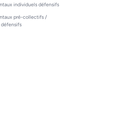
taux individuels défensifs
aux pré-collectifs /
s défensifs