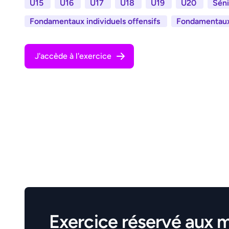
U15
U16
U17
U18
U19
U20
Séni
Fondamentaux individuels offensifs
Fondamentaux 
J'accède à l'exercice
Exercice réservé aux 