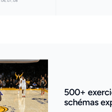
 U6, U7, U8
500+ exercic
schémas expl