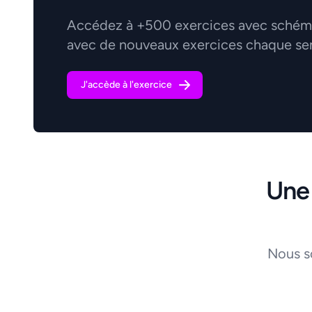
Accédez à +500 exercices avec schémas
avec de nouveaux exercices chaque se
J'accède à l'exercice
Une
Nous s