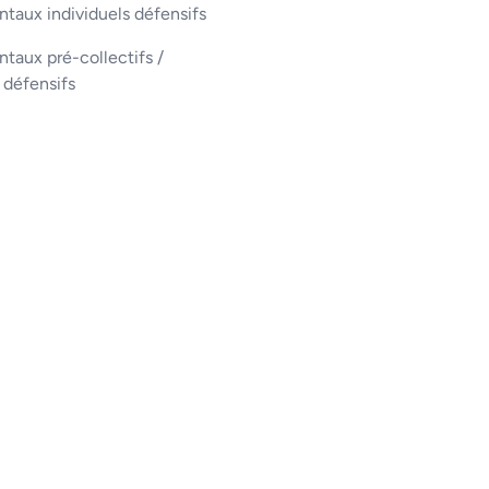
taux individuels défensifs
aux pré-collectifs /
s défensifs