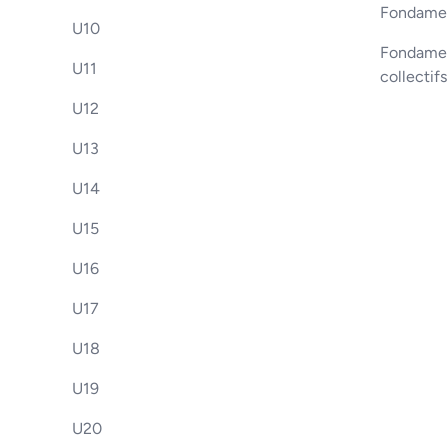
Fondamen
U10
Fondament
U11
collectif
U12
U13
U14
U15
U16
U17
U18
U19
U20