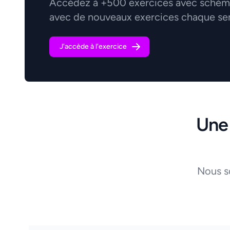
Accédez à +500 exercices avec schémas
avec de nouveaux exercices chaque se
J'accède à l'exercice
Une
Nous s