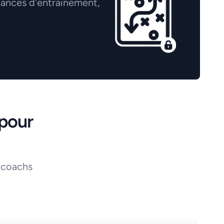
éances d'entrainement,
pour
 coachs