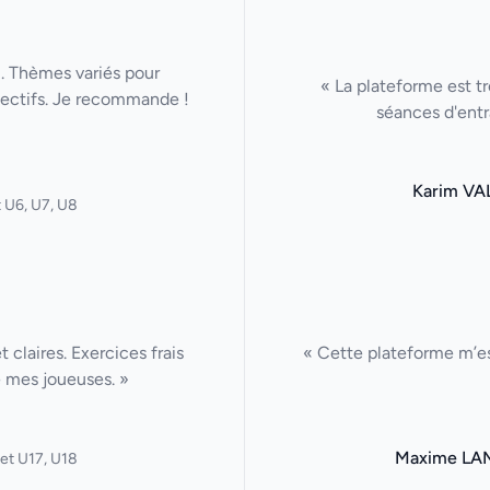
u. Thèmes variés pour
« La plateforme est tr
lectifs. Je recommande !
séances d'entr
Karim VA
 U6, U7, U8
claires. Exercices frais
« Cette plateforme m’es
 mes joueuses. »
Maxime LA
et U17, U18