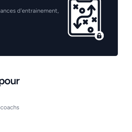
éances d'entrainement,
pour
 coachs