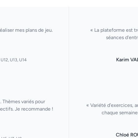
aliser mes plans de jeu.
« La plateforme est tr
séances d'entr
Karim VA
 U12, U13, U14
u. Thèmes variés pour
« Variété d’exercices, a
lectifs. Je recommande !
chaque semaine. 
Chloé RO