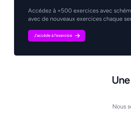
Accédez à +500 exercices avec schémas
avec de nouveaux exercices chaque se
J'accède à l'exercice
Une
Nous s