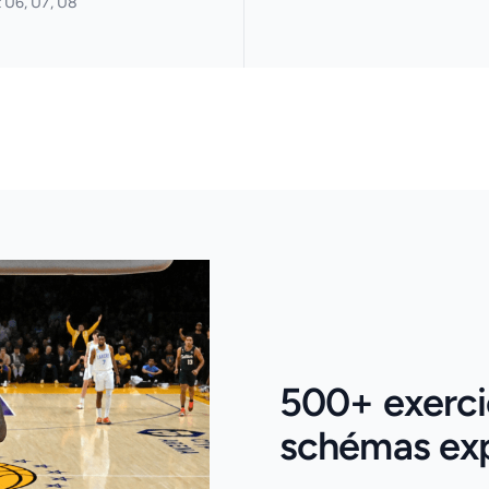
 U6, U7, U8
500+ exercic
schémas expl