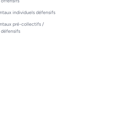
 offensifs
taux individuels défensifs
aux pré-collectifs /
s défensifs