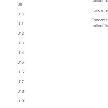
collectifs
U9
Fondamen
U10
Fondament
U11
collectif
U12
U13
U14
U15
U16
U17
U18
U19