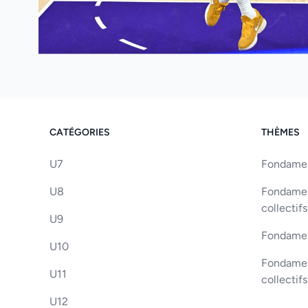
CATÉGORIES
THÈMES
U7
Fondament
U8
Fondament
collectifs
U9
Fondamen
U10
Fondament
U11
collectif
U12