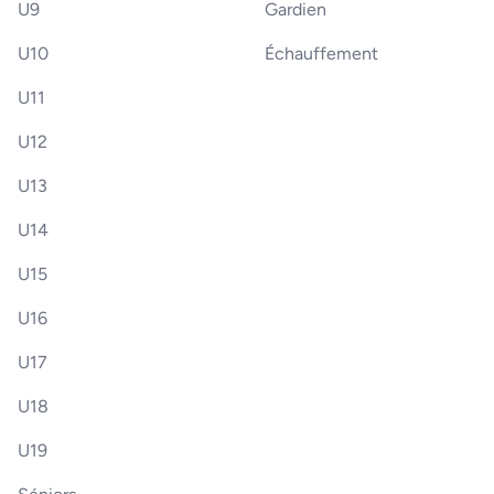
U9
Gardien
U10
Échauffement
U11
U12
U13
U14
U15
U16
U17
U18
U19