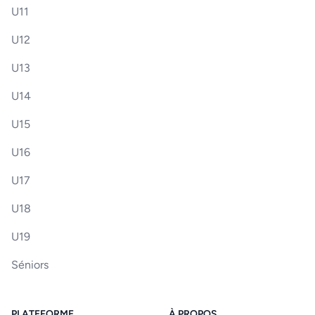
U11
U12
U13
U14
U15
U16
U17
U18
U19
Séniors
PLATEFORME
À PROPOS