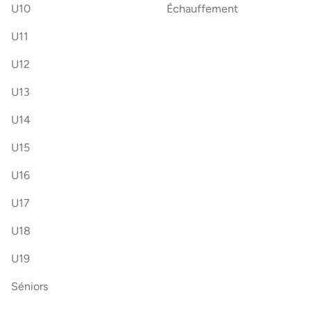
U10
Échauffement
U11
U12
U13
U14
U15
U16
U17
U18
U19
Séniors