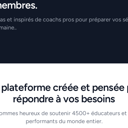
membres.
 et inspirés de coachs pros pour préparer vos s
maine..
 plateforme créée et pensée 
répondre à vos besoins
ommes heureux de soutenir 4500+ éducateurs et
performants du monde entier.