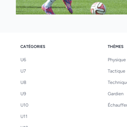
CATÉGORIES
THÈMES
U6
Physique
U7
Tactique
U8
Techniqu
U9
Gardien
U10
Échauff
U11