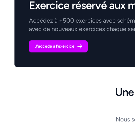
Exercice réservé aux 
Accédez à +500 exercices avec schémas
avec de nouveaux exercices chaque se
J'accède à l'exercice
Une
Nous s