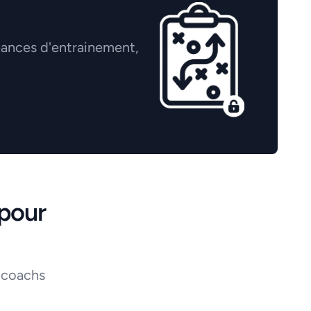
éances d'entrainement,
pour
 coachs