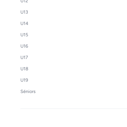
U12
U13
U14
U15
U16
U17
U18
U19
Séniors