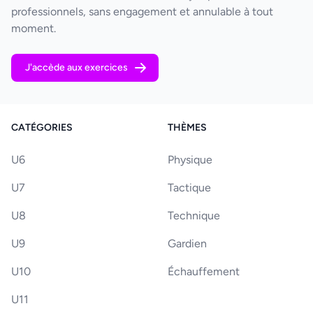
professionnels, sans engagement et annulable à tout
moment.
J'accède aux exercices
CATÉGORIES
THÈMES
U6
Physique
U7
Tactique
U8
Technique
U9
Gardien
U10
Échauffement
U11