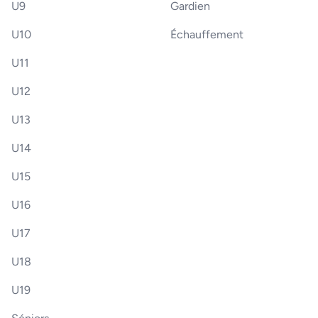
U9
Gardien
U10
Échauffement
U11
U12
U13
U14
U15
U16
U17
U18
U19