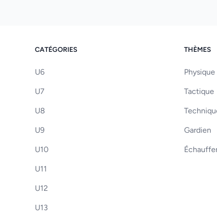
CATÉGORIES
THÈMES
U6
Physique
U7
Tactique
U8
Techniqu
U9
Gardien
U10
Échauff
U11
U12
U13