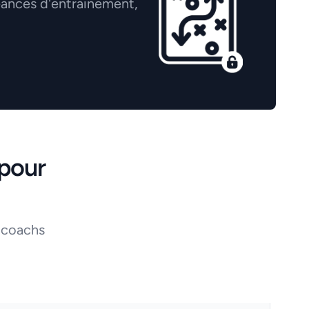
éances d'entrainement,
pour
 coachs