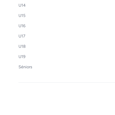
U14
U15
U16
U17
U18
U19
Séniors