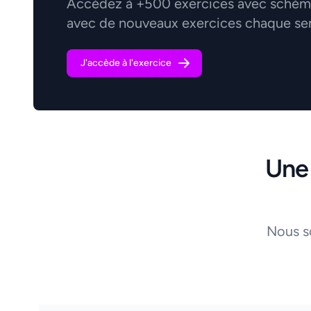
Accédez à +500 exercices avec schémas
avec de nouveaux exercices chaque se
J'accède à l'exercice
Une
Nous s