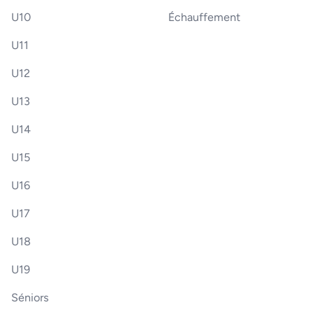
U10
Échauffement
U11
U12
U13
U14
U15
U16
U17
U18
U19
Séniors