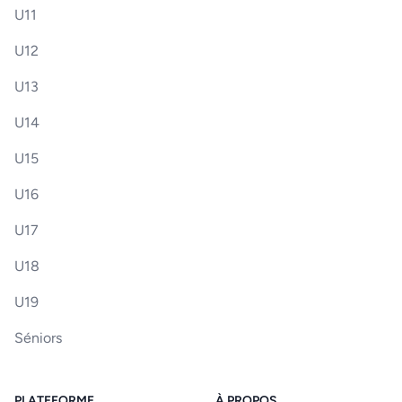
U11
U12
U13
U14
U15
U16
U17
U18
U19
Séniors
PLATEFORME
À PROPOS