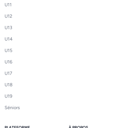
U11
U12
U13
U14
U15
U16
U17
U18
U19
Séniors
PLATEFORME
À PROPOS