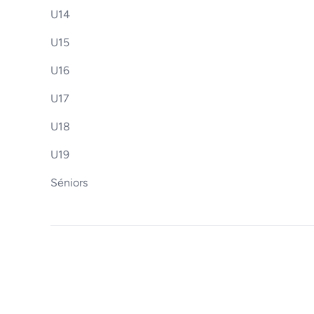
U14
U15
U16
U17
U18
U19
Séniors