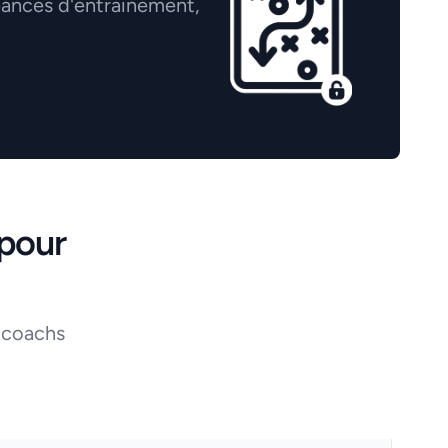
éances d'entrainement,
pour
 coachs