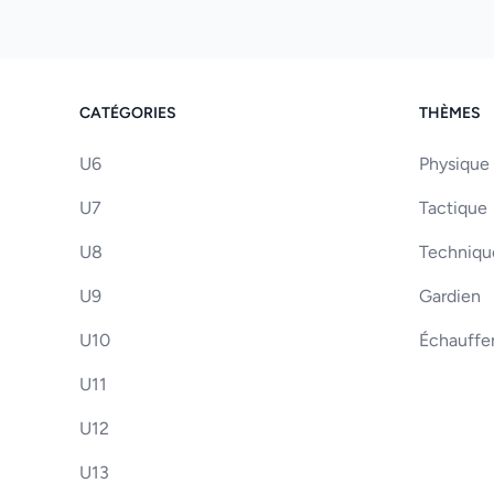
CATÉGORIES
THÈMES
U6
Physique
U7
Tactique
U8
Techniqu
U9
Gardien
U10
Échauff
U11
U12
U13