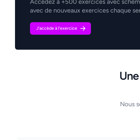
Accédez à +500 exercices avec schémas
avec de nouveaux exercices chaque se
J'accède à l'exercice
Une
Nous s