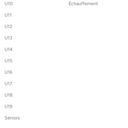
U10
Échauffement
U11
U12
U13
U14
U15
U16
U17
U18
U19
Séniors