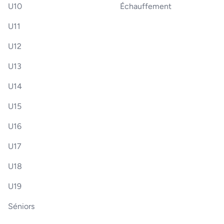
U10
Échauffement
U11
U12
U13
U14
U15
U16
U17
U18
U19
Séniors