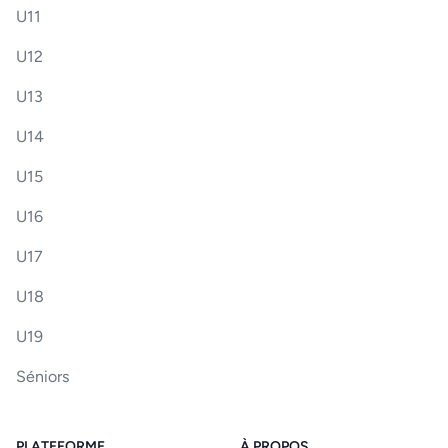
U11
U12
U13
U14
U15
U16
U17
U18
U19
Séniors
PLATEFORME
À PROPOS