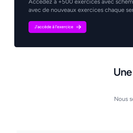
Accédez à +500 exercices avec schémas
avec de nouveaux exercices chaque se
J'accède à l'exercice
Une
Nous s