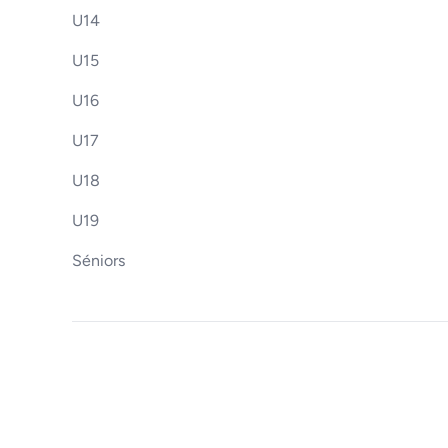
U14
U15
U16
U17
U18
U19
Séniors