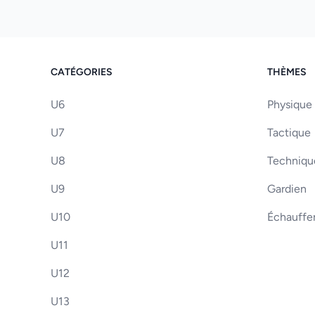
CATÉGORIES
THÈMES
U6
Physique
U7
Tactique
U8
Techniqu
U9
Gardien
U10
Échauff
U11
U12
U13