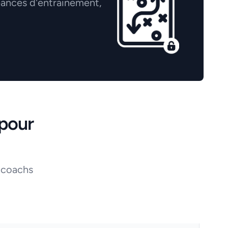
éances d'entrainement,
pour
 coachs