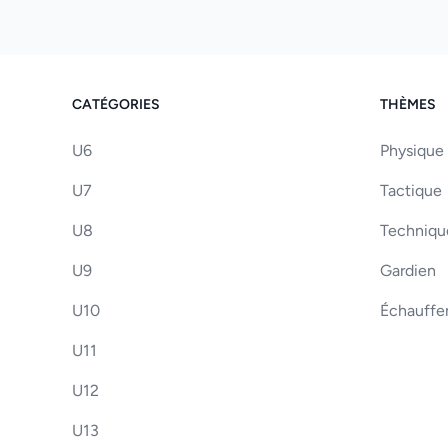
CATÉGORIES
THÈMES
U6
Physique
U7
Tactique
U8
Techniqu
U9
Gardien
U10
Échauff
U11
U12
U13