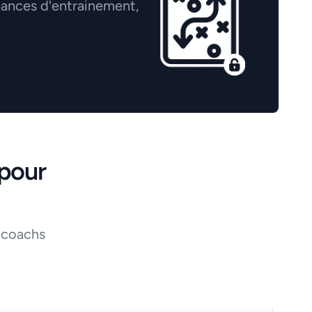
éances d'entrainement,
pour
 coachs