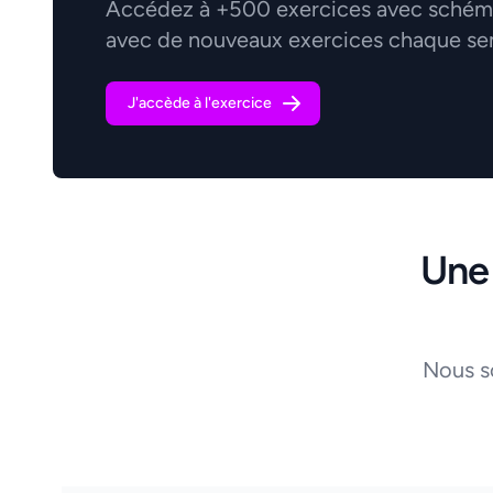
Accédez à +500 exercices avec schémas
avec de nouveaux exercices chaque se
J'accède à l'exercice
Une
Nous s